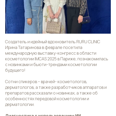
Создатель и идейный вдохновитель RURU CLINIC
Ирина Татаринова в феврале посетила
международную выставку-конгресс в области
косметологии IMCAS 2025 в Париже, познакомилась
с новинками и бьюти-трендами косметологии
будущего!
Сотни спикеров – врачей- косметологов,
дерматологов, а также разработчиков аппаратов и
препаратов рассказали о новинках, а также об
особенностях передовой косметологии и
дерматологии.
Диагностика с использованием ИИ