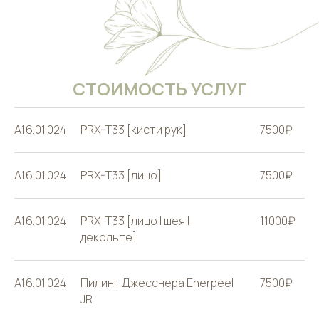
СТОИМОСТЬ УСЛУГ
A16.01.024
PRX-T33 [кисти рук]
7500₽
А16.01.024
PRX-T33 [лицо]
7500₽
А16.01.024
PRX-Т33 [лицо | шея |
11000₽
декольте]
А16.01.024
Пилинг Джесснера Enerpeel
7500₽
JR