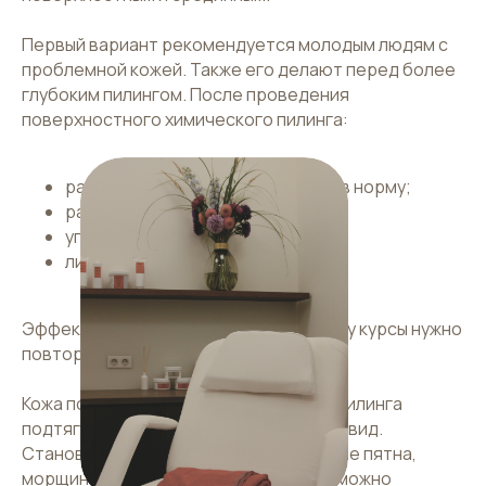
Первый вариант рекомендуется молодым людям с
проблемной кожей. Также его делают перед более
глубоким пилингом. После проведения
поверхностного химического пилинга:
работа сальных желез приходит в норму;
расширенные поры сужаются;
угри подсушиваются;
лицо начинает сиять.
Эффект сохраняется недолго, поэтому курсы нужно
повторять часто.
Кожа после срединного химического пилинга
подтягивается и приобретает свежий вид.
Становятся менее заметны пигментные пятна,
морщины и следы прыщей. Результат можно