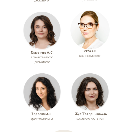
дерматолог
дерматолог
Ужва А.В.
Глазачева А. С.
врач-косметолог
врач-косметолог,
дерматолог
Жук(Татарникова)А.
Тедеева М. В.
врач - косметолог
косметолог-эстетист