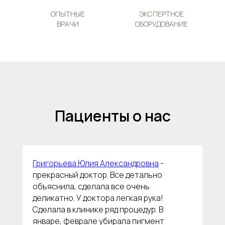
ОПЫТНЫЕ
ЭКСПЕРТНОЕ
НАША
ВРАЧИ
ОБОРУДОВАНИЕ
КОМАНДА
Правовая
информация
Клиника
косметологии и
коррекции
фигуры
Наша
команда
Контакты
Пациенты о нас
Услуги
Григорьева Юлия Александровна
-
прекрасный доктор. Все детально
объяснила, сделала все очень
Акции
деликатно. У доктора легкая рука!
Сделала в клинике ряд процедур. В
О клинике
январе, феврале убирала пигмент