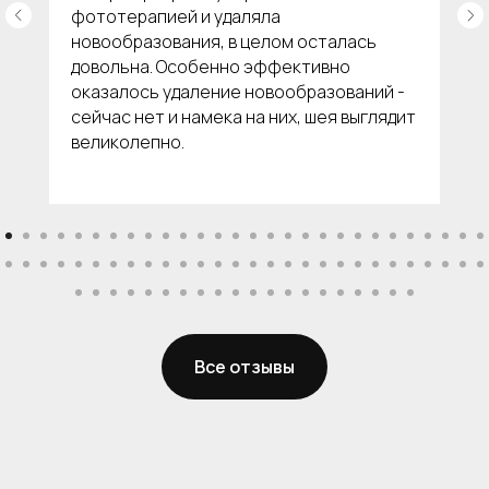
Услуги
фототерапией и удаляла
новообразования, в целом осталась
Преимущества
довольна. Особенно эффективно
Отзывы
оказалось удаление новообразований -
сейчас нет и намека на них, шея выглядит
великолепно.
Все отзывы