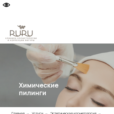
Химические
пилинги
Главная
Услуги
Эстетическая косметология
→
→
→