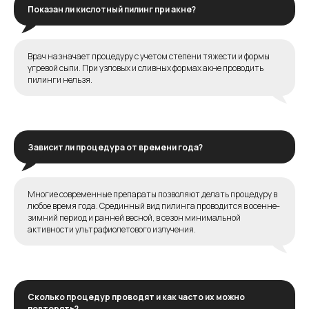
Показан ли кислотный пилинг при акне?
Врач назначает процедуру с учетом степени тяжести и формы
угревой сыпи. При узловых и сливных формах акне проводить
пилинги нельзя.
Зависит ли процедура от времени года?
Многие современные препараты позволяют делать процедуру в
любое время года. Срединный вид пилинга проводится в осенне-
зимний период и ранней весной, в сезон минимальной
активности ультрафиолетового излучения.
Сколько процедур проводят и как часто их можно
повторять?