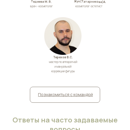
Жук(Татарникова)А.
Тедеева М. В.
врач - косметолог
косметолог-эстетист
Терехов В.C.
мастер по аппаратной
и мануальной
коррекции фигуры
Познакомиться с командой
Ответы на часто задаваемые
вопросы