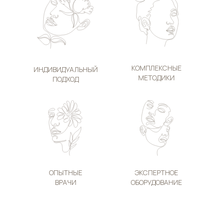
КОМПЛЕКСНЫЕ
ИНДИВИДУАЛЬНЫЙ
МЕТОДИКИ
ПОДХОД
О КЛИНИКЕ
ОПЫТНЫЕ
ЭКСПЕРТНОЕ
НАША
ВРАЧИ
ОБОРУДОВАНИЕ
КОМАНДА
Правовая
информация
Клиника
косметологии и