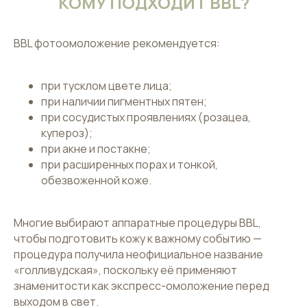
КОМУ ПОДХОДИТ BBL?
BBL фотоомоложение рекомендуется:
при тусклом цвете лица;
при наличии пигментных пятен;
при сосудистых проявлениях (розацеа,
купероз);
при акне и постакне;
при расширенных порах и тонкой,
обезвоженной коже.
Многие выбирают аппаратные процедуры BBL,
чтобы подготовить кожу к важному событию —
процедура получила неофициальное название
«голливудская», поскольку её применяют
знаменитости как экспресс-омоложение перед
выходом в свет.