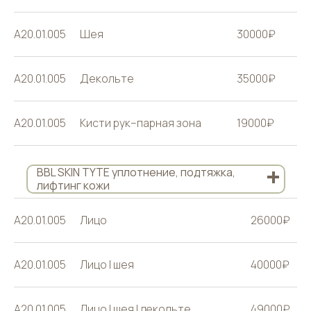
A20.01.005
Шея
30000₽
A20.01.005
Декольте
35000₽
A20.01.005
Кисти рук–парная зона
19000₽
+
BBL SKIN TYTE уплотнение, подтяжка,
лифтинг кожи
A20.01.005
Лицо
26000₽
A20.01.005
Лицо | шея
40000₽
A20.01.005
Лицо | шея | декольте
49000₽