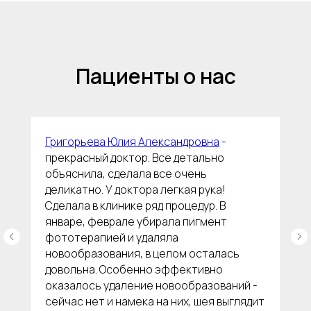
коррекции
фигуры
Наша
команда
Контакты
Пациенты о нас
Услуги
Григорьева Юлия Александровна
-
прекрасный доктор. Все детально
объяснила, сделала все очень
Акции
деликатно. У доктора легкая рука!
Сделала в клинике ряд процедур. В
О клинике
январе, феврале убирала пигмент
Услуги
фототерапией и удаляла
новообразования, в целом осталась
Преимущества
довольна. Особенно эффективно
Отзывы
оказалось удаление новообразований -
сейчас нет и намека на них, шея выглядит