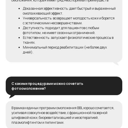
омоложения, которая имеет ряд неоспоримых преимуществ:
Доказанная эффективность: дает быстрый и выраженный
омолаживающий эффект.
Универсальность: возвращает молодость кожи и борется
с эстетическими несовершенствами.
Доступность: подходит для пациентов с любым
фототипом, не имеет сезонных ограничений.
Естественность: запускает физиологические процессы в
тканях.
Минимальный период реабилитации (не более двух
дней).
С какими процедурами можно сочетать
фотоомоложение?
В рамках единых программ омоложения BBL хорошо сочетается,
усиливая совокупное воздействие, с фракционной лазерной
шлифовкой кожи, биоревитализацией и мезотерапией,
плазмолифтингом и пилингами.