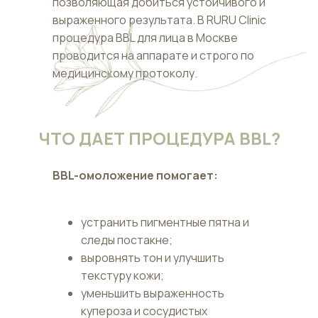
позволяющая добиться устойчивого и
выраженного результата. В RURU Clinic
процедура BBL для лица в Москве
проводится на аппарате и строго по
медицинскому протоколу.
ЧТО ДАЕТ ПРОЦЕДУРА BBL?
BBL-омоложение помогает:
устранить пигментные пятна и
следы постакне;
выровнять тон и улучшить
текстуру кожи;
уменьшить выраженность
купероза и сосудистых