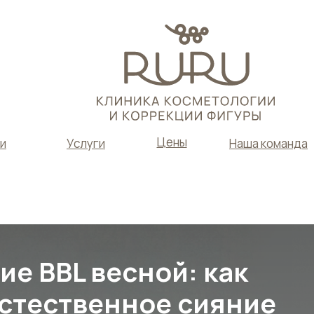
Цены
и
Услуги
Наша команда
е BBL весной: как
естественное сияние