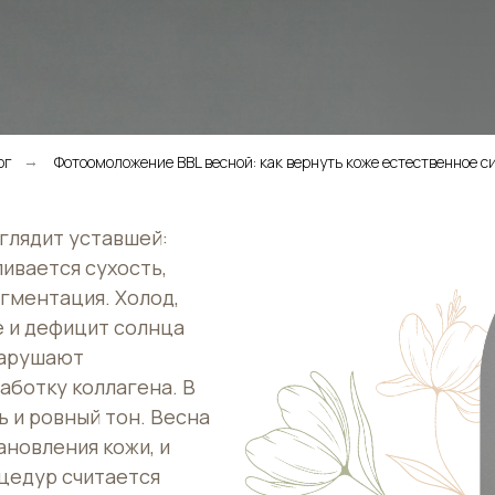
ог
Фотоомоложение BBL весной: как вернуть коже естественное с
→
глядит уставшей:
ливается сухость,
гментация. Холод,
 и дефицит солнца
нарушают
ботку коллагена. В
 и ровный тон. Весна
ановления кожи, и
цедур считается