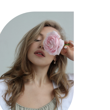
Я?
 в