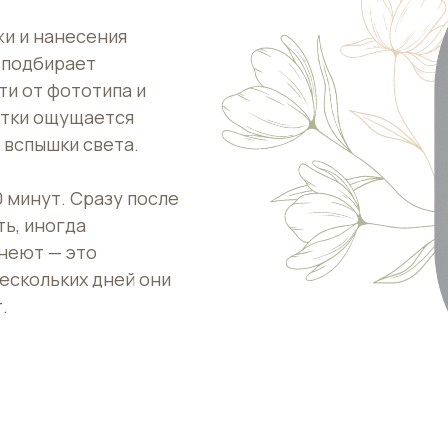
жи и нанесения
 подбирает
ти от фототипа и
отки ощущается
 вспышки света.
 минут. Сразу после
ть, иногда
неют — это
ескольких дней они
.