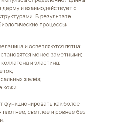
е импульсы определённой длины
в дерму и взаимодействует с
труктурами. В результате
биологические процессы:
еланина и осветляются пятна;
 становятся менее заметными;
 коллагена и эластина;
еток;
 сальных желёз;
е кожи.
т функционировать как более
 плотнее, светлее и ровнее без
и.